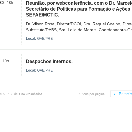
30 - 13h
Reunião, por webconferência, com o Dr. Marcel
Secretário de Politicas para Formação e Ações 
SEFAE/MCTIC.
Dr. Vilson Rosa, Diretor/DCOI, Dra. Raquel Coelho, Diret
Substituta/DABS, Sra. Leila de Morais, Coordenadora-
Local:
GAB/PRE
 - 19h
Despachos internos.
Local:
GAB/PRE
← Primeir
65 - 165 de 1.346 resultados.
— 1 Itens por página