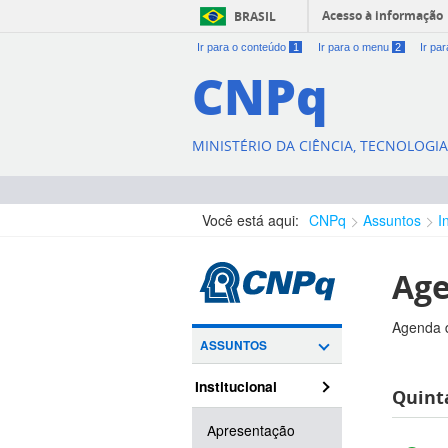
Acesso à informação
BRASIL
Ir para o conteúdo
1
Ir para o menu
2
Ir pa
CNPq
MINISTÉRIO DA CIÊNCIA, TECNOLOGI
Você está aqui:
CNPq
Assuntos
I
Age
Agenda d
ASSUNTOS
Institucional
Quinta
Apresentação