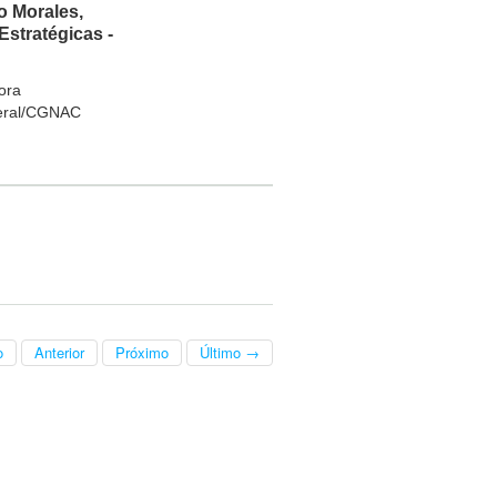
o Morales,
Estratégicas -
ora
Geral/CGNAC
o
Anterior
Próximo
Último →