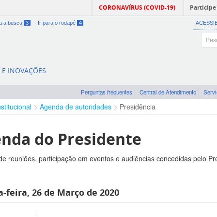
CORONAVÍRUS (COVID-19)
Participe
ra a busca
3
Ir para o rodapé
4
ACESSI
A E INOVAÇÕES
Perguntas frequentes
Central de Atendimento
Serv
nstitucional
Agenda de autoridades
Presidência
nda do Presidente
e reuniões, participação em eventos e audiências concedidas pelo Pr
-feira, 26 de Março de 2020