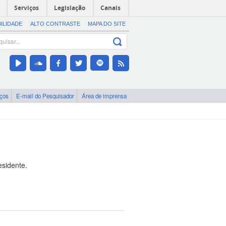
Serviços
Legislação
Canais
BILIDADE
ALTO CONTRASTE
MAPA DO SITE
iços
E-mail do Pesquisador
Área de imprensa
esidente.