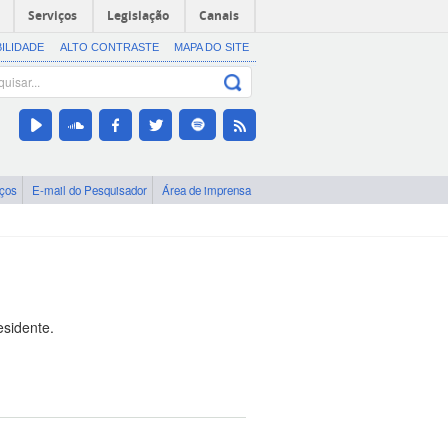
Serviços
Legislação
Canais
BILIDADE
ALTO CONTRASTE
MAPA DO SITE
iços
E-mail do Pesquisador
Área de imprensa
esidente.