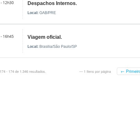
 - 12h30
Despachos Internos.
Local:
GAB/PRE
 - 16h45
Viagem oficial.
Local:
Brasilia/São Paulo/SP
← Primeir
74 - 174 de 1.346 resultados.
— 1 Itens por página