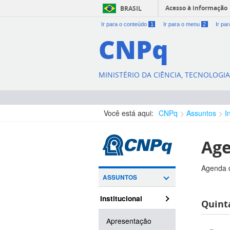
Acesso à informação
BRASIL
Ir para o conteúdo
1
Ir para o menu
2
Ir pa
CNPq
MINISTÉRIO DA CIÊNCIA, TECNOLOGI
Você está aqui:
CNPq
Assuntos
I
Age
Agenda d
ASSUNTOS
Institucional
Quinta
Apresentação