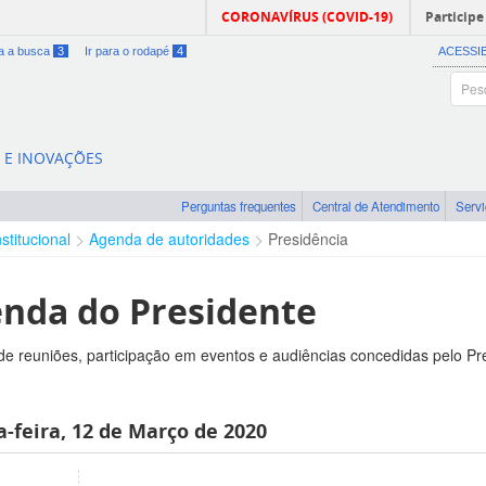
CORONAVÍRUS (COVID-19)
Participe
ra a busca
3
Ir para o rodapé
4
ACESSI
A E INOVAÇÕES
Perguntas frequentes
Central de Atendimento
Serv
nstitucional
Agenda de autoridades
Presidência
nda do Presidente
e reuniões, participação em eventos e audiências concedidas pelo Pr
-feira, 12 de Março de 2020