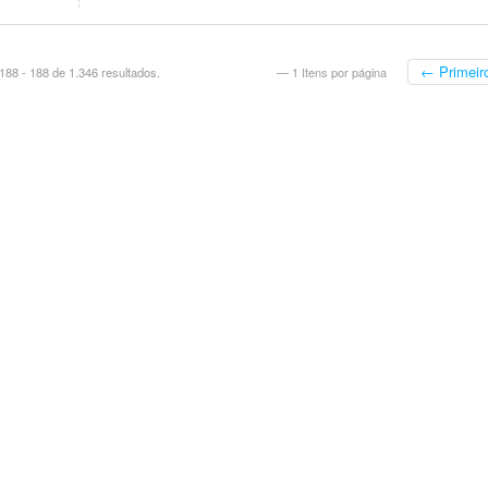
← Primeir
88 - 188 de 1.346 resultados.
— 1 Itens por página