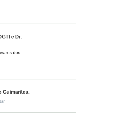
DGTI e Dr.
avares dos
o Guimarães.
dar