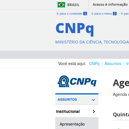
Acesso à informação
BRASIL
Ir para o conteúdo
1
Ir para o menu
2
Ir pa
CNPq
MINISTÉRIO DA CIÊNCIA, TECNOLOGI
Você está aqui:
CNPq
Assuntos
I
Age
Agenda d
ASSUNTOS
Institucional
Quinta
Apresentação