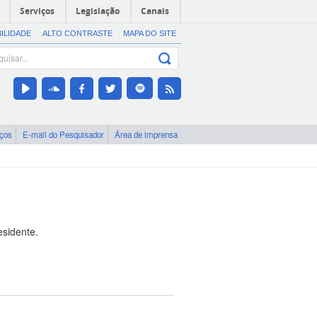
Serviços
Legislação
Canais
BILIDADE
ALTO CONTRASTE
MAPA DO SITE
iços
E-mail do Pesquisador
Área de imprensa
esidente.