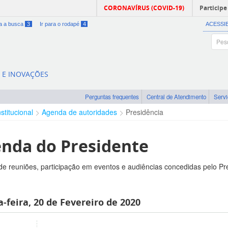
CORONAVÍRUS (COVID-19)
Participe
ra a busca
3
Ir para o rodapé
4
ACESSI
A E INOVAÇÕES
Perguntas frequentes
Central de Atendimento
Serv
nstitucional
Agenda de autoridades
Presidência
nda do Presidente
e reuniões, participação em eventos e audiências concedidas pelo Pr
-feira, 20 de Fevereiro de 2020