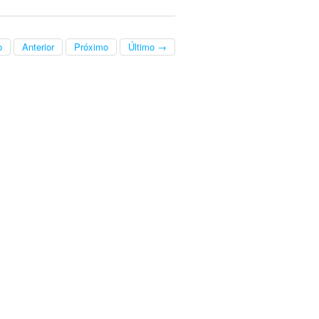
o
Anterior
Próximo
Último →