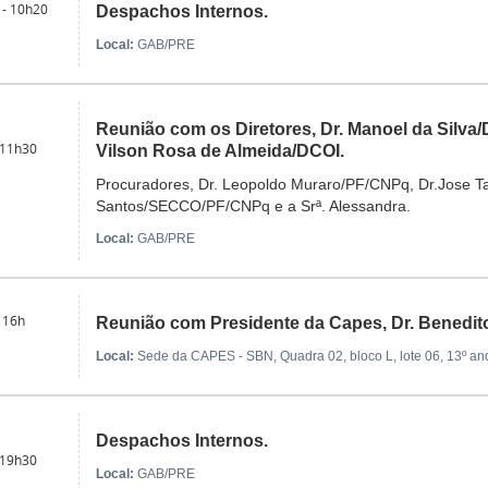
 - 10h20
Despachos Internos.
Local:
GAB/PRE
Reunião com os Diretores, Dr. Manoel da Silva/
 11h30
Vilson Rosa de Almeida/DCOI.
Procuradores, Dr. Leopoldo Muraro/PF/CNPq, Dr.Jose T
Santos/SECCO/PF/CNPq e a Srª. Alessandra.
Local:
GAB/PRE
 16h
Reunião com Presidente da Capes, Dr. Benedit
Local:
Sede da CAPES - SBN, Quadra 02, bloco L, lote 06, 13º an
Despachos Internos.
 19h30
Local:
GAB/PRE