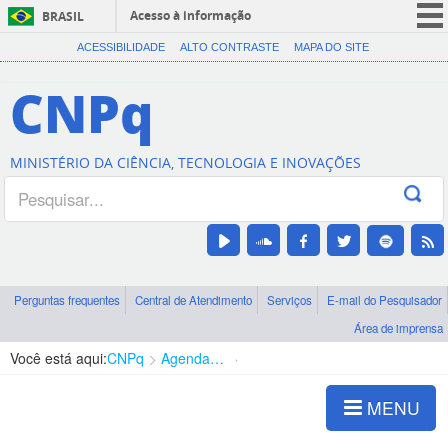
Acesso à informação
BRASIL
CORONAVÍRUS (COVID-19)
ACESSIBILIDADE
ALTO CONTRASTE
MAPA DO SITE
Participe
CNPq
Serviços
Legislação
MINISTÉRIO DA CIÊNCIA, TECNOLOGIA E INOVAÇÕES
Canais
Perguntas frequentes
Central de Atendimento
Serviços
E-mail do Pesquisador
Área de imprensa
Você está aqui:
CNPq
Agenda de autoridades
Presidência
MENU