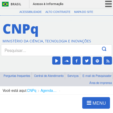
Acesso à informação
BRASIL
CORONAVÍRUS (COVID-19)
ACESSIBILIDADE
ALTO CONTRASTE
MAPA DO SITE
Participe
CNPq
Serviços
Legislação
MINISTÉRIO DA CIÊNCIA, TECNOLOGIA E INOVAÇÕES
Canais
Perguntas frequentes
Central de Atendimento
Serviços
E-mail do Pesquisador
Área de imprensa
Você está aqui:
CNPq
Agenda de autoridades
Presidência
MENU