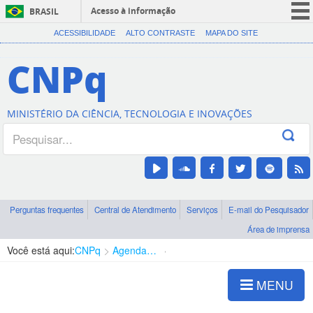
Acesso à informação
BRASIL
CORONAVÍRUS (COVID-19)
ACESSIBILIDADE
ALTO CONTRASTE
MAPA DO SITE
Participe
CNPq
Serviços
Legislação
MINISTÉRIO DA CIÊNCIA, TECNOLOGIA E INOVAÇÕES
Canais
Perguntas frequentes
Central de Atendimento
Serviços
E-mail do Pesquisador
Área de imprensa
Você está aqui:
CNPq
Agenda de autoridades
Presidência
MENU