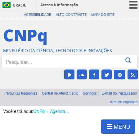
Acesso à informação
BRASIL
CORONAVÍRUS (COVID-19)
ACESSIBILIDADE
ALTO CONTRASTE
MAPA DO SITE
Participe
CNPq
Serviços
Legislação
MINISTÉRIO DA CIÊNCIA, TECNOLOGIA E INOVAÇÕES
Canais
Perguntas frequentes
Central de Atendimento
Serviços
E-mail do Pesquisador
Área de imprensa
Você está aqui:
CNPq
Agenda de autoridades
Presidência
MENU