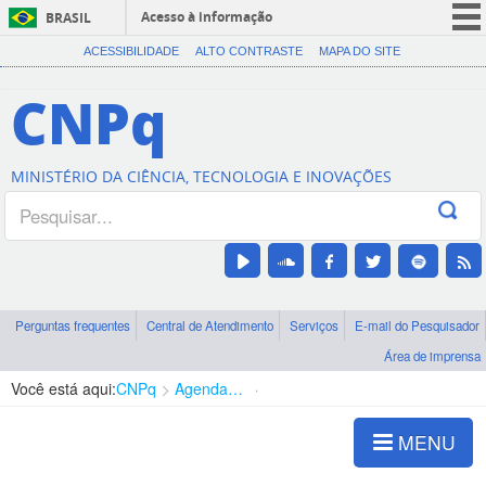
Acesso à informação
BRASIL
CORONAVÍRUS (COVID-19)
ACESSIBILIDADE
ALTO CONTRASTE
MAPA DO SITE
Participe
CNPq
Serviços
Legislação
MINISTÉRIO DA CIÊNCIA, TECNOLOGIA E INOVAÇÕES
Canais
Perguntas frequentes
Central de Atendimento
Serviços
E-mail do Pesquisador
Área de imprensa
Você está aqui:
CNPq
Agenda de autoridades
Presidência
MENU