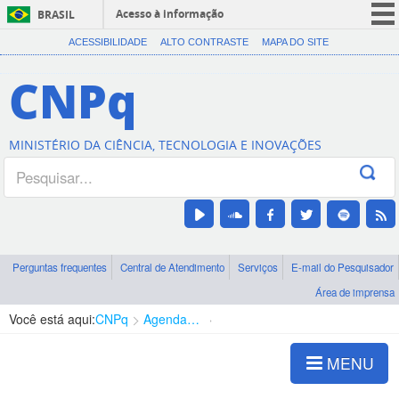
Acesso à informação
BRASIL
CORONAVÍRUS (COVID-19)
ACESSIBILIDADE
ALTO CONTRASTE
MAPA DO SITE
Participe
CNPq
Serviços
Legislação
MINISTÉRIO DA CIÊNCIA, TECNOLOGIA E INOVAÇÕES
Canais
Perguntas frequentes
Central de Atendimento
Serviços
E-mail do Pesquisador
Área de imprensa
Você está aqui:
CNPq
Agenda de autoridades
Presidência
MENU