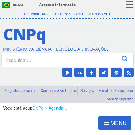
Acesso à informação
BRASIL
CORONAVÍRUS (COVID-19)
ACESSIBILIDADE
ALTO CONTRASTE
MAPA DO SITE
Participe
CNPq
Serviços
Legislação
MINISTÉRIO DA CIÊNCIA, TECNOLOGIA E INOVAÇÕES
Canais
Perguntas frequentes
Central de Atendimento
Serviços
E-mail do Pesquisador
Área de imprensa
Você está aqui:
CNPq
Agenda de autoridades
Presidência
MENU