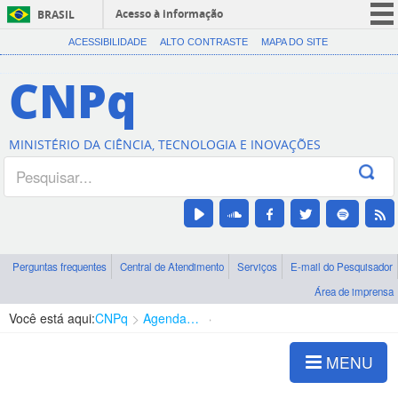
Acesso à informação
BRASIL
CORONAVÍRUS (COVID-19)
ACESSIBILIDADE
ALTO CONTRASTE
MAPA DO SITE
Participe
CNPq
Serviços
Legislação
MINISTÉRIO DA CIÊNCIA, TECNOLOGIA E INOVAÇÕES
Canais
Perguntas frequentes
Central de Atendimento
Serviços
E-mail do Pesquisador
Área de imprensa
Você está aqui:
CNPq
Agenda de autoridades
Presidência
MENU