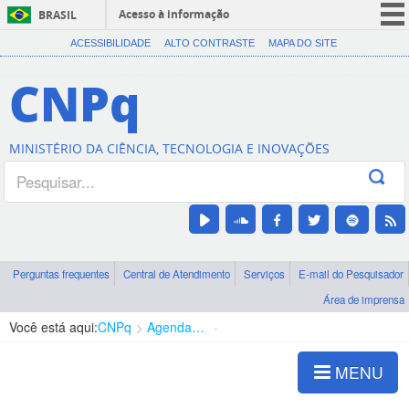
Acesso à informação
BRASIL
CORONAVÍRUS (COVID-19)
ACESSIBILIDADE
ALTO CONTRASTE
MAPA DO SITE
Participe
CNPq
Serviços
Legislação
MINISTÉRIO DA CIÊNCIA, TECNOLOGIA E INOVAÇÕES
Canais
Perguntas frequentes
Central de Atendimento
Serviços
E-mail do Pesquisador
Área de imprensa
Você está aqui:
CNPq
Agenda de autoridades
Presidência
MENU