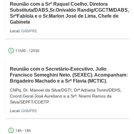
Reunião com a Srª Raquel Coelho, Diretora
Substituta/DABS,Sr.Onivaldo Randig/CGCTM/DABS,
SrªFabíola e o Sr.Marlon José de Lima, Chefe de
Gabinete
Local:
GAB/PRE
11h30 - 12h30
Reunião com o Secretário-Executivo, Julio
Francisco Semeghini Neto. (SEXEC). Acompanham:
Brigadeiro Machado e a Srª Flavia (MCTIC).
CNPq. Dr. Manoel da Silva/DGTI, Drª Adriana Tonini/DEHS,
Coord.Geral José Aureliano e a Srª. Noemi Ramos da
Silva/SEPFT/COETP.
Local:
GAB/PRE
14h - 18h