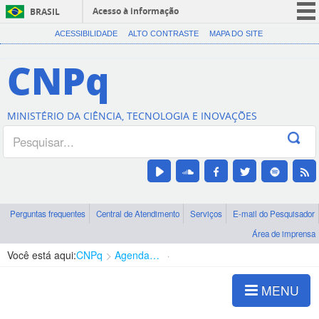
Acesso à informação
BRASIL
CORONAVÍRUS (COVID-19)
ACESSIBILIDADE
ALTO CONTRASTE
MAPA DO SITE
Participe
CNPq
Serviços
Legislação
MINISTÉRIO DA CIÊNCIA, TECNOLOGIA E INOVAÇÕES
Canais
Perguntas frequentes
Central de Atendimento
Serviços
E-mail do Pesquisador
Área de imprensa
Você está aqui:
CNPq
Agenda de autoridades
Presidência
MENU