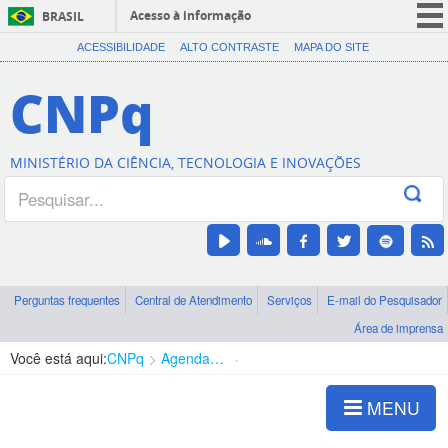
Acesso à informação
BRASIL
CORONAVÍRUS (COVID-19)
ACESSIBILIDADE
ALTO CONTRASTE
MAPA DO SITE
Participe
CNPq
Serviços
Legislação
MINISTÉRIO DA CIÊNCIA, TECNOLOGIA E INOVAÇÕES
Canais
Perguntas frequentes
Central de Atendimento
Serviços
E-mail do Pesquisador
Área de imprensa
Você está aqui:
CNPq
Agenda de autoridades
Presidência
MENU