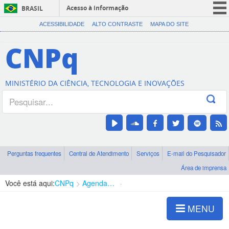
Acesso à informação
BRASIL
CORONAVÍRUS (COVID-19)
ACESSIBILIDADE
ALTO CONTRASTE
MAPA DO SITE
Participe
CNPq
Serviços
Legislação
MINISTÉRIO DA CIÊNCIA, TECNOLOGIA E INOVAÇÕES
Canais
Perguntas frequentes
Central de Atendimento
Serviços
E-mail do Pesquisador
Área de imprensa
Você está aqui:
CNPq
Agenda de autoridades
Presidência
MENU