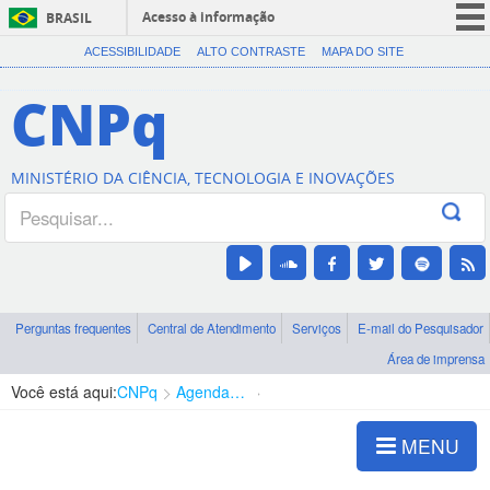
Acesso à informação
BRASIL
CORONAVÍRUS (COVID-19)
ACESSIBILIDADE
ALTO CONTRASTE
MAPA DO SITE
Participe
CNPq
Serviços
Legislação
MINISTÉRIO DA CIÊNCIA, TECNOLOGIA E INOVAÇÕES
Canais
Perguntas frequentes
Central de Atendimento
Serviços
E-mail do Pesquisador
Área de imprensa
Você está aqui:
CNPq
Agenda de autoridades
Presidência
MENU