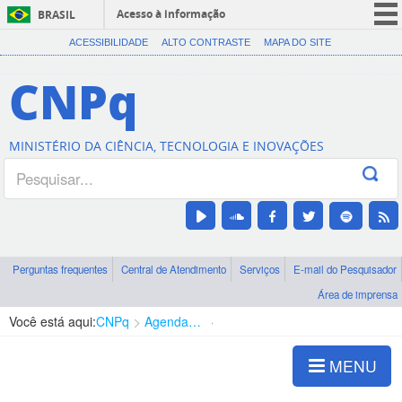
Acesso à informação
BRASIL
CORONAVÍRUS (COVID-19)
ACESSIBILIDADE
ALTO CONTRASTE
MAPA DO SITE
Participe
CNPq
Serviços
Legislação
MINISTÉRIO DA CIÊNCIA, TECNOLOGIA E INOVAÇÕES
Canais
Perguntas frequentes
Central de Atendimento
Serviços
E-mail do Pesquisador
Área de imprensa
Você está aqui:
CNPq
Agenda de autoridades
Presidência
MENU