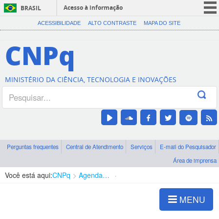
Acesso à informação
BRASIL
CORONAVÍRUS (COVID-19)
ACESSIBILIDADE
ALTO CONTRASTE
MAPA DO SITE
Participe
CNPq
Serviços
Legislação
MINISTÉRIO DA CIÊNCIA, TECNOLOGIA E INOVAÇÕES
Canais
Perguntas frequentes
Central de Atendimento
Serviços
E-mail do Pesquisador
Área de imprensa
Você está aqui:
CNPq
Agenda de autoridades
Presidência
MENU