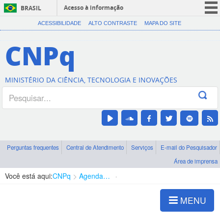
Acesso à informação
BRASIL
CORONAVÍRUS (COVID-19)
ACESSIBILIDADE
ALTO CONTRASTE
MAPA DO SITE
Participe
CNPq
Serviços
Legislação
MINISTÉRIO DA CIÊNCIA, TECNOLOGIA E INOVAÇÕES
Canais
Perguntas frequentes
Central de Atendimento
Serviços
E-mail do Pesquisador
Área de imprensa
Você está aqui:
CNPq
Agenda de autoridades
Presidência
MENU