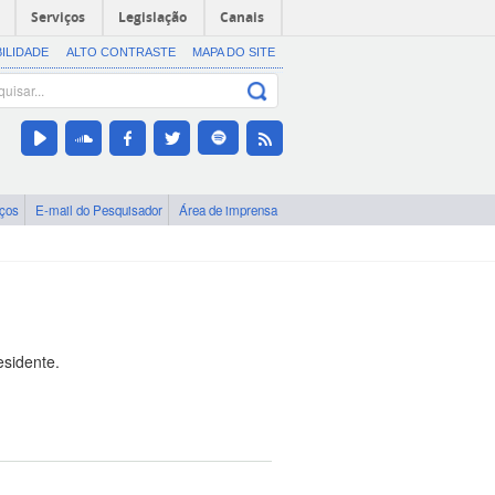
Serviços
Legislação
Canais
BILIDADE
ALTO CONTRASTE
MAPA DO SITE
iços
E-mail do Pesquisador
Área de imprensa
esidente.