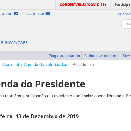
CORONAVÍRUS (COVID-19)
Participe
ra a busca
3
Ir para o rodapé
4
ACESSI
A E INOVAÇÕES
Perguntas frequentes
Central de Atendimento
Serv
nstitucional
Agenda de autoridades
Presidência
nda do Presidente
e reuniões, participação em eventos e audiências concedidas pelo Pr
feira, 13 de Dezembro de 2019