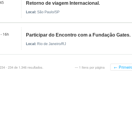
45
Retorno de viagem Internacional.
Local:
São Paulo/SP
 - 16h
Participar do Encontro com a Fundação Gates.
Local:
Rio de Janeiro/RJ
← Primeir
34 - 234 de 1.346 resultados.
— 1 Itens por página