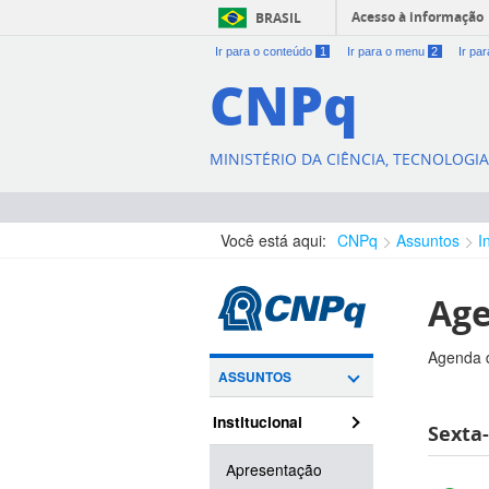
Acesso à informação
BRASIL
Ir para o conteúdo
1
Ir para o menu
2
Ir pa
CNPq
MINISTÉRIO DA CIÊNCIA, TECNOLOGI
Você está aqui:
CNPq
Assuntos
I
Age
Agenda d
ASSUNTOS
Institucional
Sexta-
Apresentação