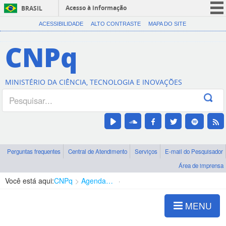
Acesso à informação
BRASIL
CORONAVÍRUS (COVID-19)
ACESSIBILIDADE
ALTO CONTRASTE
MAPA DO SITE
Participe
CNPq
Serviços
Legislação
MINISTÉRIO DA CIÊNCIA, TECNOLOGIA E INOVAÇÕES
Canais
Perguntas frequentes
Central de Atendimento
Serviços
E-mail do Pesquisador
Área de imprensa
Você está aqui:
CNPq
Agenda de autoridades
Presidência
MENU