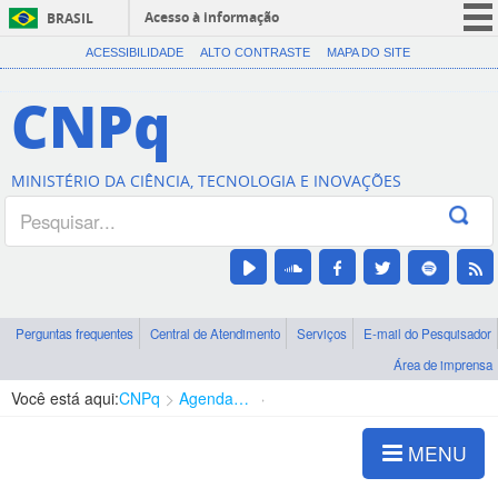
Acesso à informação
BRASIL
CORONAVÍRUS (COVID-19)
ACESSIBILIDADE
ALTO CONTRASTE
MAPA DO SITE
Participe
CNPq
Serviços
Legislação
MINISTÉRIO DA CIÊNCIA, TECNOLOGIA E INOVAÇÕES
Canais
Perguntas frequentes
Central de Atendimento
Serviços
E-mail do Pesquisador
Área de imprensa
Você está aqui:
CNPq
Agenda de autoridades
Presidência
MENU