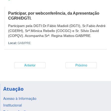
Participar, por webconferência, da Apresentação
CGRH/DGTI.
Participam pela DGTI:Dr.Fábio Madioli (DGTI), Sr.Fabio André
(CGERH), Srª.Mônica Rebello (COCGC) e Sr. Sílvio David
(COPQV). Acompanha:Srª. Regina Mattos-GAB/PRE.
Local:
GAB/PRE
Anterior
Próximo
Atuação
Acesso à Informação
Institucional