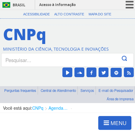
Acesso à informação
BRASIL
CORONAVÍRUS (COVID-19)
ACESSIBILIDADE
ALTO CONTRASTE
MAPA DO SITE
Participe
CNPq
Serviços
Legislação
MINISTÉRIO DA CIÊNCIA, TECNOLOGIA E INOVAÇÕES
Canais
Perguntas frequentes
Central de Atendimento
Serviços
E-mail do Pesquisador
Área de imprensa
Você está aqui:
CNPq
Agenda de autoridades
Presidência
MENU