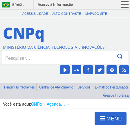
Acesso à informação
BRASIL
CORONAVÍRUS (COVID-19)
ACESSIBILIDADE
ALTO CONTRASTE
MAPA DO SITE
Participe
CNPq
Serviços
Legislação
MINISTÉRIO DA CIÊNCIA, TECNOLOGIA E INOVAÇÕES
Canais
Perguntas frequentes
Central de Atendimento
Serviços
E-mail do Pesquisador
Área de imprensa
Você está aqui:
CNPq
Agenda de autoridades
Presidência
MENU