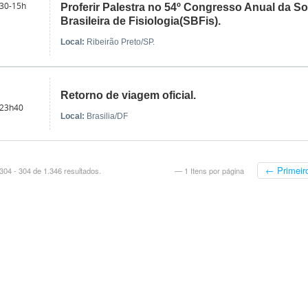
30-15h
Proferir Palestra no 54º Congresso Anual da S
Brasileira de Fisiologia(SBFis).
Local:
Ribeirão Preto/SP.
Retorno de viagem oficial.
 23h40
Local:
Brasilia/DF
← Primeir
04 - 304 de 1.346 resultados.
— 1 Itens por página