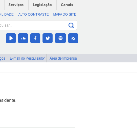
Serviços
Legislação
Canais
BILIDADE
ALTO CONTRASTE
MAPA DO SITE
iços
E-mail do Pesquisador
Área de imprensa
esidente.