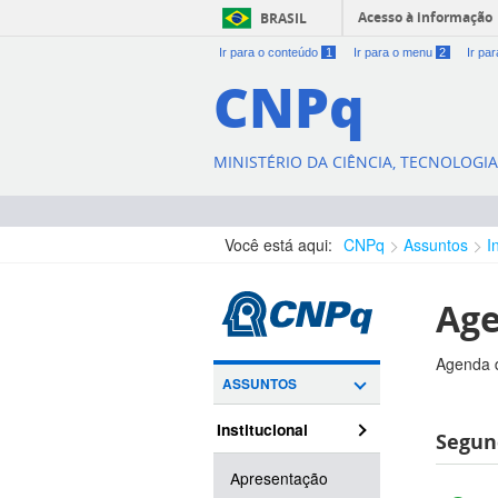
Acesso à informação
BRASIL
Ir para o conteúdo
1
Ir para o menu
2
Ir pa
CNPq
MINISTÉRIO DA CIÊNCIA, TECNOLOGI
Você está aqui:
CNPq
Assuntos
I
Age
Agenda d
ASSUNTOS
Institucional
Segund
Apresentação