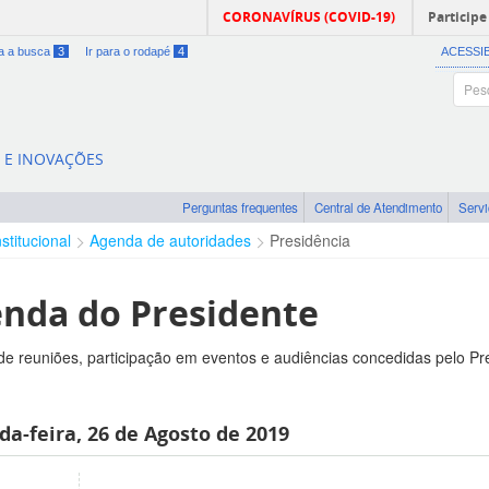
CORONAVÍRUS (COVID-19)
Participe
ra a busca
3
Ir para o rodapé
4
ACESSI
A E INOVAÇÕES
Perguntas frequentes
Central de Atendimento
Serv
nstitucional
Agenda de autoridades
Presidência
nda do Presidente
e reuniões, participação em eventos e audiências concedidas pelo Pr
a-feira, 26 de Agosto de 2019