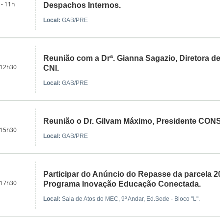
 - 11h
Despachos Internos.
Local:
GAB/PRE
Reunião com a Drª. Gianna Sagazio, Diretora d
 12h30
CNI.
Local:
GAB/PRE
Reunião o Dr. Gilvam Máximo, Presidente CON
 15h30
Local:
GAB/PRE
Participar do Anúncio do Repasse da parcela 2
 17h30
Programa Inovação Educação Conectada.
Local:
Sala de Atos do MEC, 9º Andar, Ed.Sede - Bloco "L".