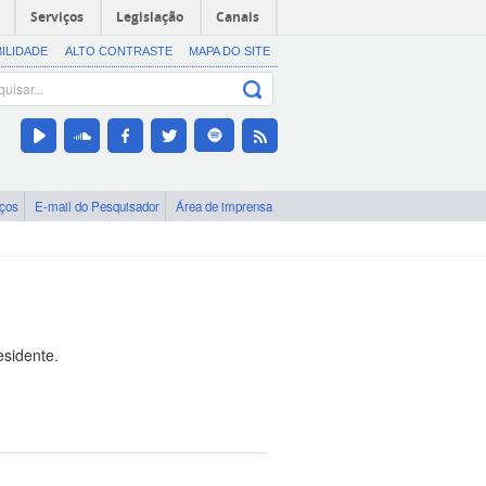
Serviços
Legislação
Canais
BILIDADE
ALTO CONTRASTE
MAPA DO SITE
iços
E-mail do Pesquisador
Área de imprensa
esidente.