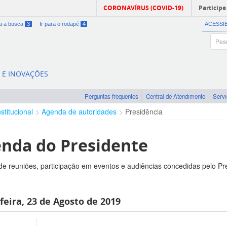
CORONAVÍRUS (COVID-19)
Participe
ra a busca
3
Ir para o rodapé
4
ACESSI
A E INOVAÇÕES
Perguntas frequentes
Central de Atendimento
Serv
nstitucional
Agenda de autoridades
Presidência
nda do Presidente
e reuniões, participação em eventos e audiências concedidas pelo Pr
feira, 23 de Agosto de 2019