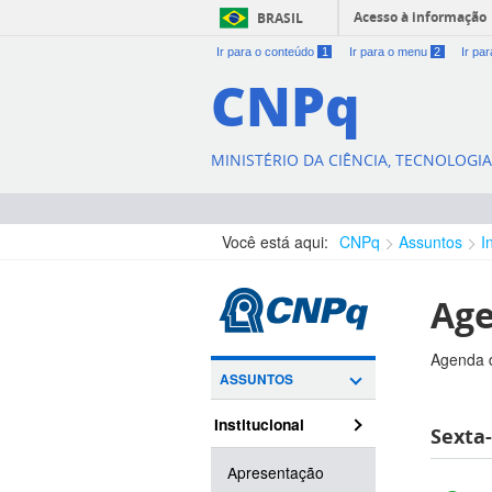
Acesso à informação
BRASIL
Ir para o conteúdo
1
Ir para o menu
2
Ir pa
CNPq
MINISTÉRIO DA CIÊNCIA, TECNOLOGI
Você está aqui:
CNPq
Assuntos
I
Age
Agenda d
ASSUNTOS
Institucional
Sexta-
Apresentação