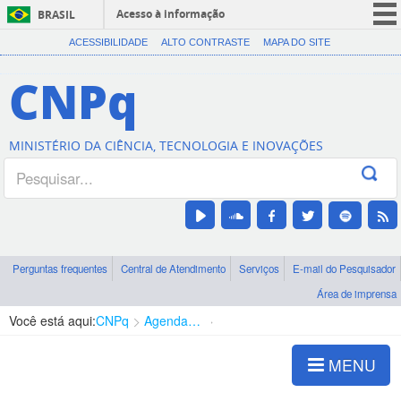
Acesso à informação
BRASIL
CORONAVÍRUS (COVID-19)
ACESSIBILIDADE
ALTO CONTRASTE
MAPA DO SITE
Participe
CNPq
Serviços
Legislação
MINISTÉRIO DA CIÊNCIA, TECNOLOGIA E INOVAÇÕES
Canais
Perguntas frequentes
Central de Atendimento
Serviços
E-mail do Pesquisador
Área de imprensa
Você está aqui:
CNPq
Agenda de autoridades
Presidência
MENU