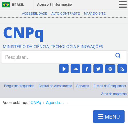
Acesso à informação
BRASIL
CORONAVÍRUS (COVID-19)
ACESSIBILIDADE
ALTO CONTRASTE
MAPA DO SITE
Participe
CNPq
Serviços
Legislação
MINISTÉRIO DA CIÊNCIA, TECNOLOGIA E INOVAÇÕES
Canais
Perguntas frequentes
Central de Atendimento
Serviços
E-mail do Pesquisador
Área de imprensa
Você está aqui:
CNPq
Agenda de autoridades
Presidência
MENU