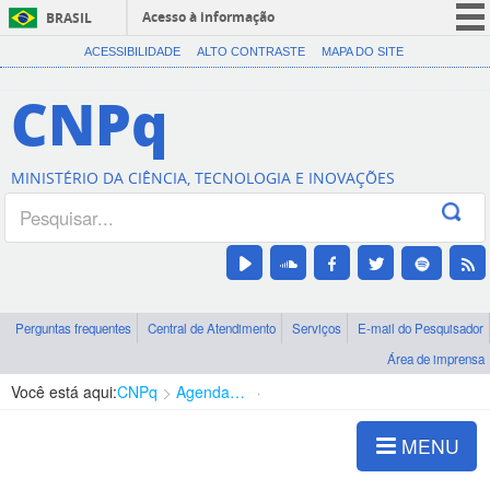
Acesso à informação
BRASIL
CORONAVÍRUS (COVID-19)
ACESSIBILIDADE
ALTO CONTRASTE
MAPA DO SITE
Participe
CNPq
Serviços
Legislação
MINISTÉRIO DA CIÊNCIA, TECNOLOGIA E INOVAÇÕES
Canais
Perguntas frequentes
Central de Atendimento
Serviços
E-mail do Pesquisador
Área de imprensa
Você está aqui:
CNPq
Agenda de autoridades
Presidência
MENU