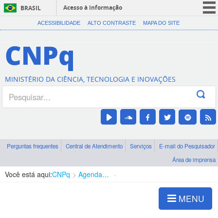
Acesso à informação
BRASIL
CORONAVÍRUS (COVID-19)
ACESSIBILIDADE
ALTO CONTRASTE
MAPA DO SITE
Participe
CNPq
Serviços
Legislação
MINISTÉRIO DA CIÊNCIA, TECNOLOGIA E INOVAÇÕES
Canais
Perguntas frequentes
Central de Atendimento
Serviços
E-mail do Pesquisador
Área de imprensa
Você está aqui:
CNPq
Agenda de autoridades
Presidência
MENU