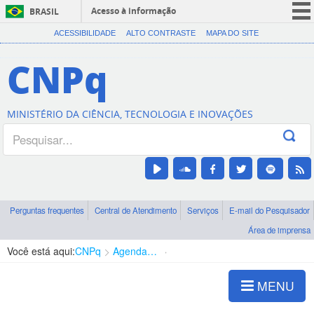
Acesso à informação
BRASIL
CORONAVÍRUS (COVID-19)
ACESSIBILIDADE
ALTO CONTRASTE
MAPA DO SITE
Participe
CNPq
Serviços
Legislação
MINISTÉRIO DA CIÊNCIA, TECNOLOGIA E INOVAÇÕES
Canais
Perguntas frequentes
Central de Atendimento
Serviços
E-mail do Pesquisador
Área de imprensa
Você está aqui:
CNPq
Agenda de autoridades
Presidência
MENU