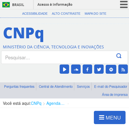
Acesso à informação
BRASIL
CORONAVÍRUS (COVID-19)
ACESSIBILIDADE
ALTO CONTRASTE
MAPA DO SITE
Participe
CNPq
Serviços
Legislação
MINISTÉRIO DA CIÊNCIA, TECNOLOGIA E INOVAÇÕES
Canais
Perguntas frequentes
Central de Atendimento
Serviços
E-mail do Pesquisador
Área de imprensa
Você está aqui:
CNPq
Agenda de autoridades
Presidência
MENU