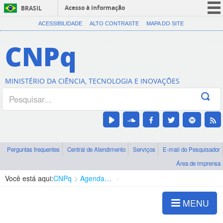
Acesso à informação
BRASIL
CORONAVÍRUS (COVID-19)
ACESSIBILIDADE
ALTO CONTRASTE
MAPA DO SITE
Participe
CNPq
Serviços
Legislação
MINISTÉRIO DA CIÊNCIA, TECNOLOGIA E INOVAÇÕES
Canais
Perguntas frequentes
Central de Atendimento
Serviços
E-mail do Pesquisador
Área de imprensa
Você está aqui:
CNPq
Agenda de autoridades
Presidência
MENU