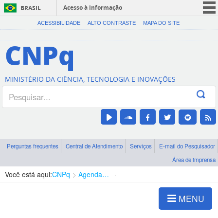
Acesso à informação
BRASIL
CORONAVÍRUS (COVID-19)
ACESSIBILIDADE
ALTO CONTRASTE
MAPA DO SITE
Participe
CNPq
Serviços
Legislação
MINISTÉRIO DA CIÊNCIA, TECNOLOGIA E INOVAÇÕES
Canais
Perguntas frequentes
Central de Atendimento
Serviços
E-mail do Pesquisador
Área de imprensa
Você está aqui:
CNPq
Agenda de autoridades
Presidência
MENU