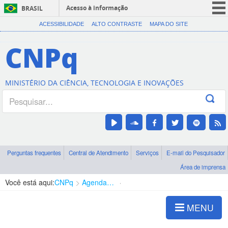
Acesso à informação
BRASIL
CORONAVÍRUS (COVID-19)
ACESSIBILIDADE
ALTO CONTRASTE
MAPA DO SITE
Participe
CNPq
Serviços
Legislação
MINISTÉRIO DA CIÊNCIA, TECNOLOGIA E INOVAÇÕES
Canais
Perguntas frequentes
Central de Atendimento
Serviços
E-mail do Pesquisador
Área de imprensa
Você está aqui:
CNPq
Agenda de autoridades
Presidência
MENU