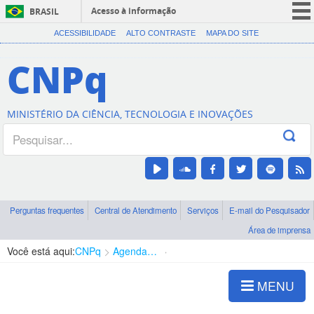
Acesso à informação
BRASIL
CORONAVÍRUS (COVID-19)
ACESSIBILIDADE
ALTO CONTRASTE
MAPA DO SITE
Participe
CNPq
Serviços
Legislação
MINISTÉRIO DA CIÊNCIA, TECNOLOGIA E INOVAÇÕES
Canais
Perguntas frequentes
Central de Atendimento
Serviços
E-mail do Pesquisador
Área de imprensa
Você está aqui:
CNPq
Agenda de autoridades
Presidência
MENU