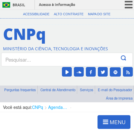
Acesso à informação
BRASIL
CORONAVÍRUS (COVID-19)
ACESSIBILIDADE
ALTO CONTRASTE
MAPA DO SITE
Participe
CNPq
Serviços
Legislação
MINISTÉRIO DA CIÊNCIA, TECNOLOGIA E INOVAÇÕES
Canais
Perguntas frequentes
Central de Atendimento
Serviços
E-mail do Pesquisador
Área de imprensa
Você está aqui:
CNPq
Agenda de autoridades
Presidência
MENU