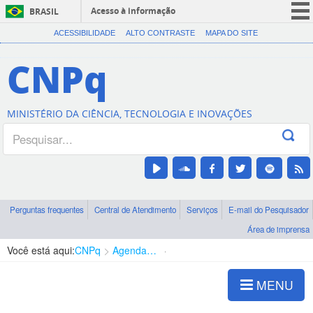
Acesso à informação
BRASIL
CORONAVÍRUS (COVID-19)
ACESSIBILIDADE
ALTO CONTRASTE
MAPA DO SITE
Participe
CNPq
Serviços
Legislação
MINISTÉRIO DA CIÊNCIA, TECNOLOGIA E INOVAÇÕES
Canais
Perguntas frequentes
Central de Atendimento
Serviços
E-mail do Pesquisador
Área de imprensa
Você está aqui:
CNPq
Agenda de autoridades
Presidência
MENU