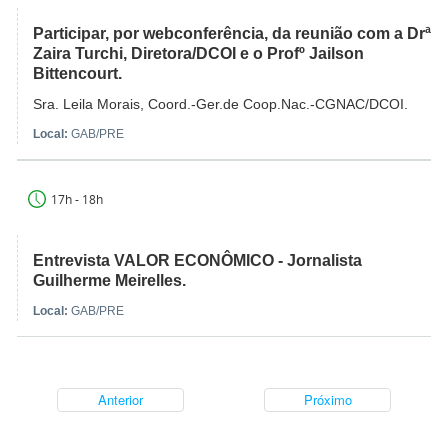
Participar, por webconferência, da reunião com a Drª
Zaira Turchi, Diretora/DCOI e o Profº Jailson
Bittencourt.
Sra. Leila Morais, Coord.-Ger.de Coop.Nac.-CGNAC/DCOI.
Local:
GAB/PRE
17h - 18h
Entrevista VALOR ECONÔMICO - Jornalista
Guilherme Meirelles.
Local:
GAB/PRE
Anterior
Próximo