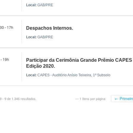
Local:
GAB/PRE
30 - 17h
Despachos Internos.
Local:
GAB/PRE
 - 19h
Participar da Cerimônia Grande Prêmio CAPES 
Edição 2020.
Local:
CAPES - Auditório Anísio Teixeira, 1º Subsolo
← Primeir
 - 9 de 1.346 resultados.
— 1 Itens por página