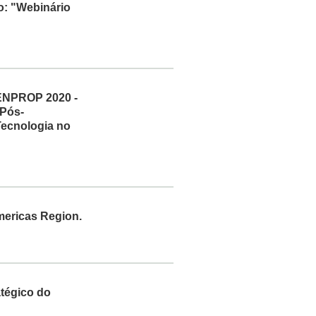
o: "Webinário
o ENPROP 2020 -
 Pós-
Tecnologia no
mericas Region.
atégico do