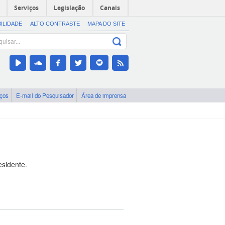
Serviços
Legislação
Canais
BILIDADE
ALTO CONTRASTE
MAPA DO SITE
iços
E-mail do Pesquisador
Área de imprensa
esidente.