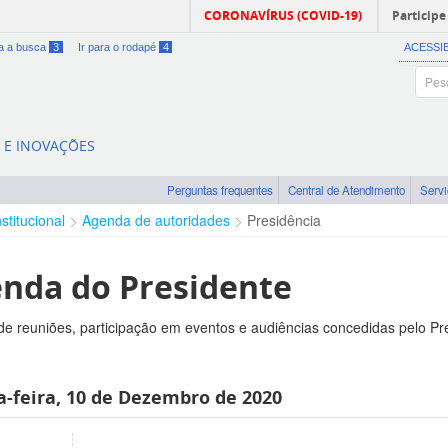
CORONAVÍRUS (COVID-19)
Participe
ra a busca
3
Ir para o rodapé
4
ACESSI
A E INOVAÇÕES
Perguntas frequentes
Central de Atendimento
Serv
nstitucional
Agenda de autoridades
Presidência
nda do Presidente
e reuniões, participação em eventos e audiências concedidas pelo Pr
a-feira, 10 de Dezembro de 2020