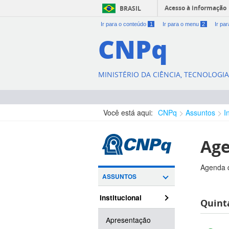
Acesso à informação
BRASIL
Ir para o conteúdo
1
Ir para o menu
2
Ir pa
CNPq
MINISTÉRIO DA CIÊNCIA, TECNOLOGI
Você está aqui:
CNPq
Assuntos
I
Age
Agenda d
ASSUNTOS
Institucional
Quint
Apresentação