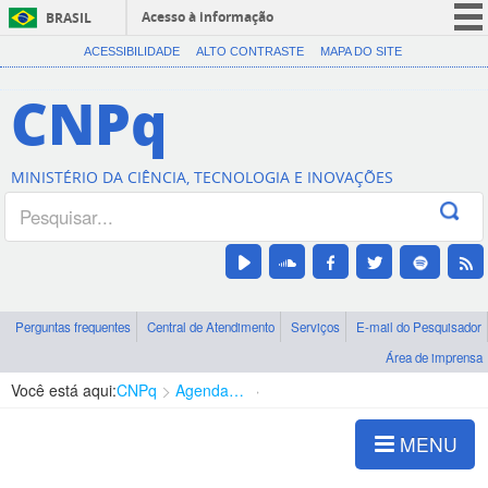
Acesso à informação
BRASIL
CORONAVÍRUS (COVID-19)
ACESSIBILIDADE
ALTO CONTRASTE
MAPA DO SITE
Participe
CNPq
Serviços
Legislação
MINISTÉRIO DA CIÊNCIA, TECNOLOGIA E INOVAÇÕES
Canais
Perguntas frequentes
Central de Atendimento
Serviços
E-mail do Pesquisador
Área de imprensa
Você está aqui:
CNPq
Agenda de autoridades
Presidência
MENU