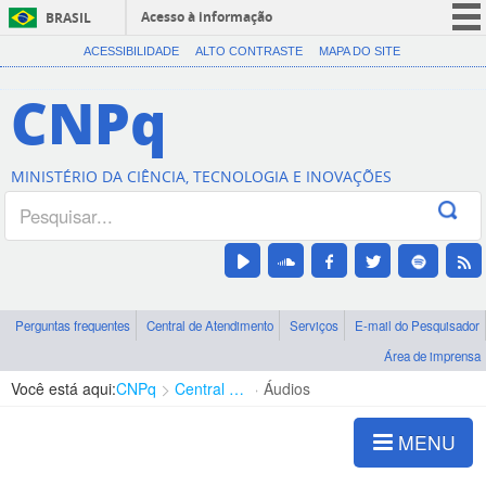
Acesso à informação
BRASIL
CORONAVÍRUS (COVID-19)
ACESSIBILIDADE
ALTO CONTRASTE
MAPA DO SITE
Participe
CNPq
Serviços
Legislação
MINISTÉRIO DA CIÊNCIA, TECNOLOGIA E INOVAÇÕES
Canais
Perguntas frequentes
Central de Atendimento
Serviços
E-mail do Pesquisador
Área de imprensa
Você está aqui:
CNPq
Central de Conteúdo
Áudios
MENU