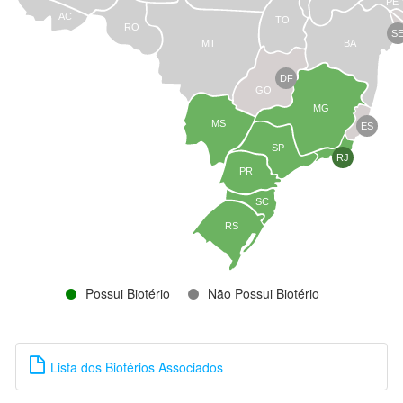
PE
AC
TO
RO
S
MT
BA
DF
GO
MG
MS
ES
SP
RJ
PR
SC
RS
Possui Biotério
Não Possui Biotério
Lista dos Biotérios Associados