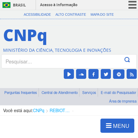
Acesso à informação
BRASIL
CORONAVÍRUS (COVID-19)
ACESSIBILIDADE
ALTO CONTRASTE
MAPA DO SITE
Participe
CNPq
Serviços
Legislação
MINISTÉRIO DA CIÊNCIA, TECNOLOGIA E INOVAÇÕES
Canais
Perguntas frequentes
Central de Atendimento
Serviços
E-mail do Pesquisador
Área de imprensa
Você está aqui:
CNPq
REBIOTERIO
Biotérios Associados
MENU