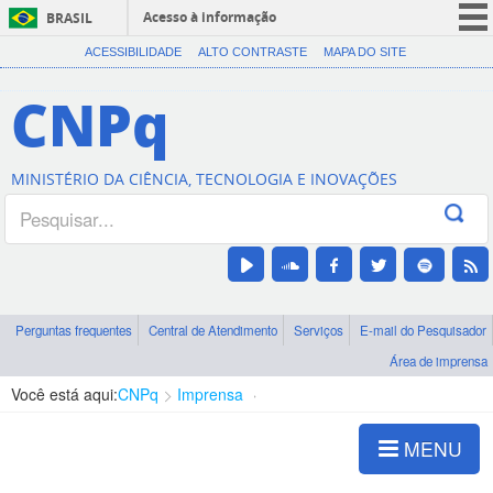
Acesso à informação
BRASIL
CORONAVÍRUS (COVID-19)
ACESSIBILIDADE
ALTO CONTRASTE
MAPA DO SITE
Participe
CNPq
Serviços
Legislação
MINISTÉRIO DA CIÊNCIA, TECNOLOGIA E INOVAÇÕES
Canais
Perguntas frequentes
Central de Atendimento
Serviços
E-mail do Pesquisador
Área de imprensa
Você está aqui:
CNPq
Imprensa
visualização de notícias
MENU