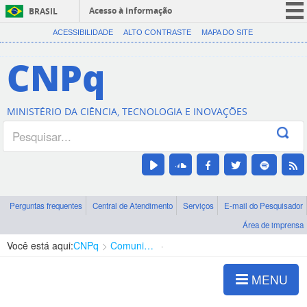
Acesso à informação
BRASIL
CORONAVÍRUS (COVID-19)
ACESSIBILIDADE
ALTO CONTRASTE
MAPA DO SITE
Participe
CNPq
Serviços
Legislação
MINISTÉRIO DA CIÊNCIA, TECNOLOGIA E INOVAÇÕES
Canais
Perguntas frequentes
Central de Atendimento
Serviços
E-mail do Pesquisador
Área de imprensa
Você está aqui:
CNPq
Comunicação
Notícias CNPq
MENU