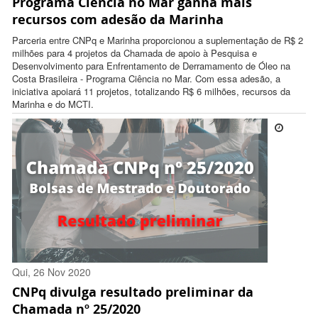
Programa Ciência no Mar ganha mais
12:31:00 -0300
recursos com adesão da Marinha
Parceria entre CNPq e Marinha proporcionou a suplementação de R$ 2
milhões para 4 projetos da Chamada de apoio à Pesquisa e
Desenvolvimento para Enfrentamento de Derramamento de Óleo na
Costa Brasileira - Programa Ciência no Mar. Com essa adesão, a
iniciativa apoiará 11 projetos, totalizando R$ 6 milhões, recursos da
Marinha e do MCTI.
Qui, 26 Nov 2020
CNPq divulga resultado preliminar da
17:37:00 -0300
Chamada nº 25/2020