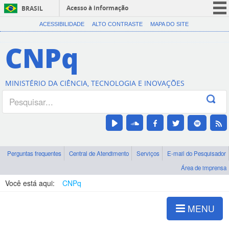
Acesso à informação
BRASIL
CORONAVÍRUS (COVID-19)
ACESSIBILIDADE
ALTO CONTRASTE
MAPA DO SITE
Participe
CNPq
Serviços
Legislação
MINISTÉRIO DA CIÊNCIA, TECNOLOGIA E INOVAÇÕES
Canais
Perguntas frequentes
Central de Atendimento
Serviços
E-mail do Pesquisador
Área de imprensa
Você está aqui:
CNPq
MENU