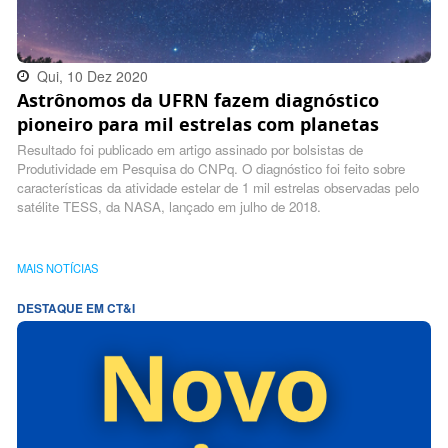
Qui, 10 Dez 2020
Astrônomos da UFRN fazem diagnóstico
14:40:00 -0300
pioneiro para mil estrelas com planetas
Resultado foi publicado em artigo assinado por bolsistas de
Produtividade em Pesquisa do CNPq. O diagnóstico foi feito sobre
características da atividade estelar de 1 mil estrelas observadas pelo
satélite TESS, da NASA, lançado em julho de 2018.
MAIS NOTÍCIAS
DESTAQUE EM CT&I