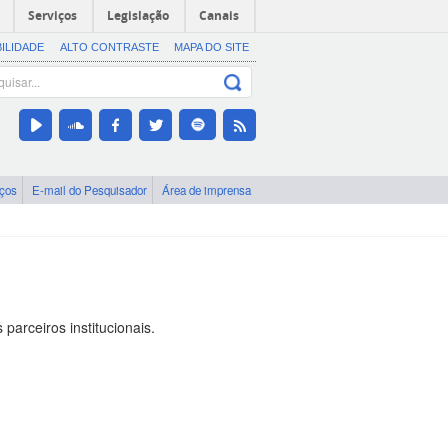
Serviços
Legislação
Canais
BILIDADE
ALTO CONTRASTE
MAPA DO SITE
iços
E-mail do Pesquisador
Área de imprensa
arceiros institucionais.