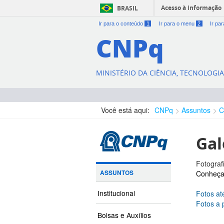
Acesso à informação
BRASIL
Ir para o conteúdo
1
Ir para o menu
2
Ir pa
CNPq
MINISTÉRIO DA CIÊNCIA, TECNOLOGI
Você está aqui:
CNPq
Assuntos
C
Gal
Fotograf
ASSUNTOS
Conheça 
Institucional
Fotos at
Fotos a 
Bolsas e Auxílios