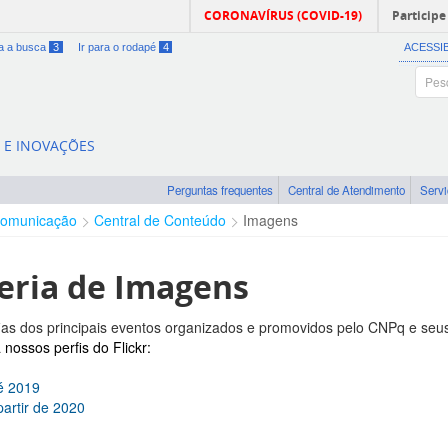
CORONAVÍRUS (COVID-19)
Participe
ra a busca
3
Ir para o rodapé
4
ACESSI
A E INOVAÇÕES
Perguntas frequentes
Central de Atendimento
Serv
omunicação
Central de Conteúdo
Imagens
eria de Imagens
ias dos principais eventos organizados e promovidos pelo CNPq e seus p
nossos perfis do Flickr:
é 2019
partir de 2020